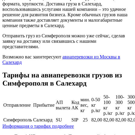
формата, хрупкости. Доставка груза в Салехард,
воспользовавшись услугами нашей компании – это удачное
решение для развития бизнеса. Кроме обычных грузов наша
компания также доставляет документы и малогабаритные
ценные предметы в Салехард.
Отправить груз из Симферополя можно уже сейчас, сделав
заявку на доставку или связавшись с нашими
представителями.
Возможно вас заинтересуют
авиаперевозки из Москвы в
Салехард
Тарифы на авиаперевозки грузов из
Симферополя в Салехард
50-
100-
300
мин.
0-50
АП
Код
100
300
500
Отправление
Прибытие
вес,
кг
вылета
АК
кг
кг
кг
кг
р./кг
р./кг
р./кг
р./к
Симферополь
Салехард
SU
SIP
25
82,00
82,00
82,00
82,
Информация о тарифах подробнее