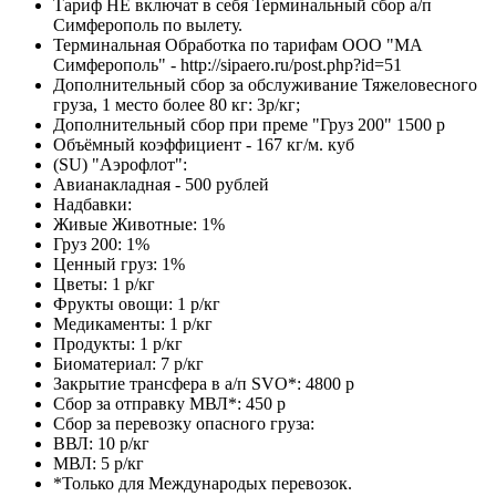
Тариф НЕ включат в себя Терминальный сбор а/п
Симферополь по вылету.
Терминальная Обработка по тарифам ООО "МА
Симферополь" - http://sipaero.ru/post.php?id=51
Дополнительный сбор за обслуживание Тяжеловесного
груза, 1 место более 80 кг: 3р/кг;
Дополнительный сбор при преме "Груз 200" 1500 р
Объёмный коэффициент - 167 кг/м. куб
(SU) "Аэрофлот":
Авианакладная - 500 рублей
Надбавки:
Живые Животные: 1%
Груз 200: 1%
Ценный груз: 1%
Цветы: 1 р/кг
Фрукты овощи: 1 р/кг
Медикаменты: 1 р/кг
Продукты: 1 р/кг
Биоматериал: 7 р/кг
Закрытие трансфера в а/п SVO*: 4800 р
Сбор за отправку МВЛ*: 450 р
Сбор за перевозку опасного груза:
ВВЛ: 10 р/кг
МВЛ: 5 р/кг
*Только для Международых перевозок.