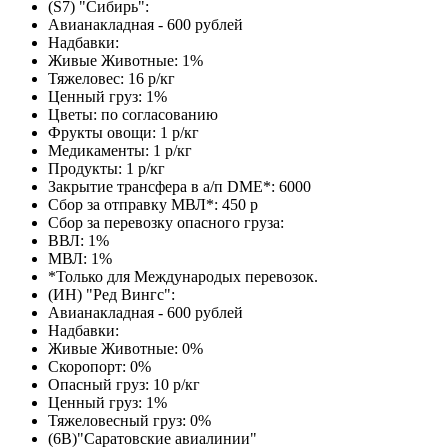
(S7) "Сибирь":
Авианакладная - 600 рублей
Надбавки:
Живые Животные: 1%
Тяжеловес: 16 р/кг
Ценный груз: 1%
Цветы: по согласованию
Фрукты овощи: 1 р/кг
Медикаменты: 1 р/кг
Продукты: 1 р/кг
Закрытие трансфера в а/п DME*: 6000
Сбор за отправку МВЛ*: 450 р
Сбор за перевозку опасного груза:
ВВЛ: 1%
МВЛ: 1%
*Только для Международых перевозок.
(ИН) "Ред Вингс":
Авианакладная - 600 рублей
Надбавки:
Живые Животные: 0%
Скоропорт: 0%
Опасный груз: 10 р/кг
Ценный груз: 1%
Тяжеловесный груз: 0%
(6В)"Саратовские авиалинии"