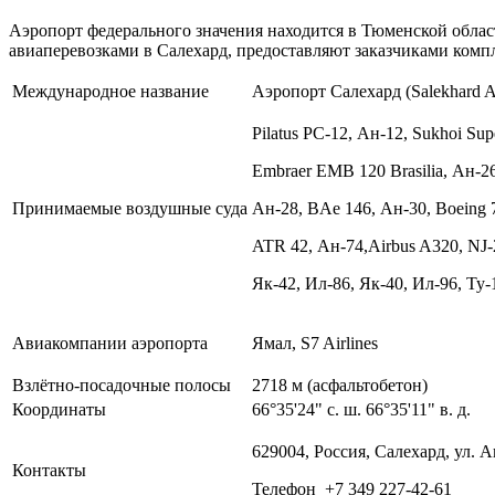
Аэропорт федерального значения находится в Тюменской облас
авиаперевозками в Салехард, предоставляют заказчиками компл
Международное название
Аэропорт Салехард (Salekhard Ai
Pilatus PC-12, Ан-12, Sukhoi Sup
Embraer EMB 120 Brasilia, Ан-2
Принимаемые воздушные суда
Ан-28, BAe 146, Ан-30, Boeing 
ATR 42, Ан-74,Airbus A320, NJ-
Як-42, Ил-86, Як-40, Ил-96, Ту-
Авиакомпании аэропорта
Ямал, S7 Airlines
Взлётно-посадочные полосы
2718
м (асфальтобетон)
Координаты
66°35'24" с. ш. 66°35'11" в. д.
629004
, Россия,
Салехард,
ул. 
Контакты
Телефон +7
349 227-42-61