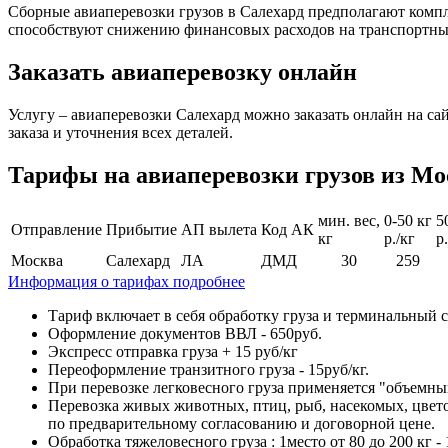
Сборные авиаперевозки грузов в Салехард предполагают компл
способствуют снижению финансовых расходов на транспортны
Заказать авиаперевозку онлайн
Услугу – авиаперевозки Салехард можно заказать онлайн на сай
заказа и уточнения всех деталей.
Тарифы на авиаперевозки грузов из Мо
мин. вес,
0-50 кг
5
Отправление
Прибытие
АП вылета
Код АК
кг
р./кг
р
Москва
Салехард
ЛА
ДМД
30
259
Информация о тарифах подробнее
Тариф включает в себя обработку груза и терминальный с
Оформление документов ВВЛ - 650руб.
Экспресс отправка груза + 15 руб/кг
Переоформление транзитного груза - 15руб/кг.
При перевозке легковесного груза применяется "объемн
Перевозка живых животных, птиц, рыб, насекомых, цвето
по предварительному согласованию и договорной цене.
Обработка тяжеловесного груза : 1место от 80 до 200 кг - 