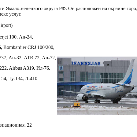
ти Ямало-ненецкого округа РФ. Он расположен на окраине горо
екс услуг.
rport)
erjet 100, Ан-24,
6, Bombardier CRJ 100/200,
737, Ан-32, ATR 72, Ан-72,
222, Airbus A319, Ил-76,
154, Ту-134, Л-410
Авиационная, 22