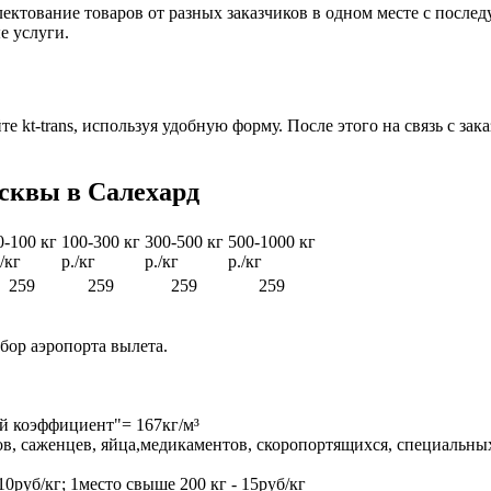
ектование товаров от разных заказчиков в одном месте с после
е услуги.
те kt-trans, используя удобную форму. После этого на связь с 
сквы в Салехард
0-100 кг
100-300 кг
300-500 кг
500-1000 кг
./кг
р./кг
р./кг
р./кг
259
259
259
259
бор аэропорта вылета.
ый коэффициент"= 167кг/м³
в, саженцев, яйца,медикаментов, скоропортящихся, специальны
10руб/кг; 1место свыше 200 кг - 15руб/кг