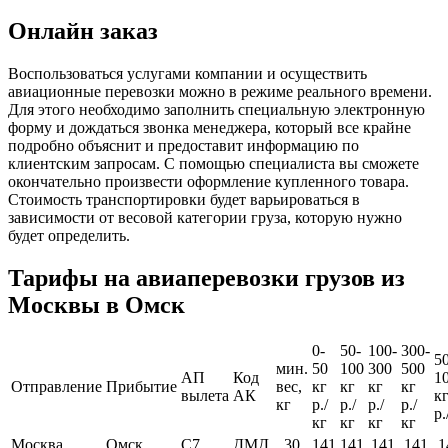
Онлайн заказ
Воспользоваться услугами компании и осуществить
авиационные перевозки можно в режиме реального времени.
Для этого необходимо заполнить специальную электронную
форму и дождаться звонка менеджера, который все крайне
подробно объяснит и предоставит информацию по
клиентским запросам. С помощью специалиста вы сможете
окончательно произвести оформление купленного товара.
Стоимость транспортировки будет варьироваться в
зависимости от весовой категории груза, которую нужно
будет определить.
Тарифы на авиаперевозки грузов из
Москвы в Омск
0-
50-
100-
300-
5
мин.
50
100
300
500
АП
Код
1
Отправление
Прибытие
вес,
кг
кг
кг
кг
вылета
АК
к
кг
р./
р./
р./
р./
р.
кг
кг
кг
кг
Москва
Омск
С7
ДМД
30
141
141
141
141
1