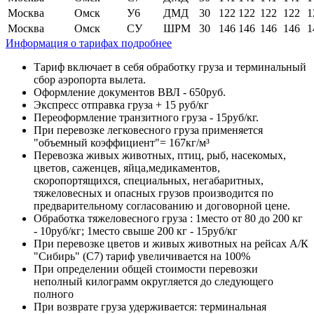
Москва
Омск
У6
ДМД
30
122
122
122
122
1
Москва
Омск
СУ
ШРМ
30
146
146
146
146
1
Информация о тарифах подробнее
Тариф включает в себя обработку груза и терминальный
сбор аэропорта вылета.
Оформление документов ВВЛ - 650руб.
Экспресс отправка груза + 15 руб/кг
Переоформление транзитного груза - 15руб/кг.
При перевозке легковесного груза применяется
"объемный коэффициент"= 167кг/м³
Перевозка живых животных, птиц, рыб, насекомых,
цветов, саженцев, яйца,медикаментов,
скоропортящихся, специальных, негабаритных,
тяжеловесных и опасных грузов производится по
предварительному согласованию и договорной цене.
Обработка тяжеловесного груза : 1место от 80 до 200 кг
- 10руб/кг; 1место свыше 200 кг - 15руб/кг
При перевозке цветов и живых животных на рейсах А/К
"Сибирь" (С7) тариф увеличивается на 100%
При определении общей стоимости перевозки
неполный килограмм округляется до следующего
полного
При возврате груза удерживается: терминальная