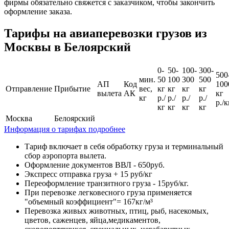
фирмы обязательно свяжется с заказчиком, чтобы закончить
оформление заказа.
Тарифы на авиаперевозки грузов из
Москвы в Белоярский
0-
50-
100-
300-
500
мин.
50
100
300
500
АП
Код
100
Отправление
Прибытие
вес,
кг
кг
кг
кг
вылета
АК
кг
кг
р./
р./
р./
р./
р./к
кг
кг
кг
кг
Москва
Белоярский
Информация о тарифах подробнее
Тариф включает в себя обработку груза и терминальный
сбор аэропорта вылета.
Оформление документов ВВЛ - 650руб.
Экспресс отправка груза + 15 руб/кг
Переоформление транзитного груза - 15руб/кг.
При перевозке легковесного груза применяется
"объемный коэффициент"= 167кг/м³
Перевозка живых животных, птиц, рыб, насекомых,
цветов, саженцев, яйца,медикаментов,