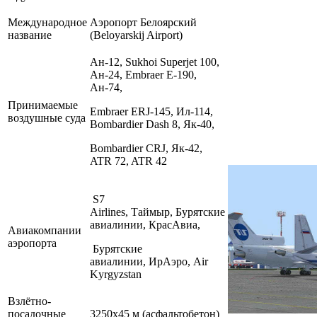
Международное
Аэропорт Белоярский
название
(Beloyarskij Airport)
Ан-12, Sukhoi Superjet 100,
Ан-24, Embraer E-190,
Ан-74,
Принимаемые
Embraer ERJ-145, Ил-114,
воздушные суда
Bombardier Dash 8, Як-40,
Bombardier CRJ, Як-42,
ATR 72, ATR 42
S7
Airlines, Таймыр, Бурятские
авиалинии, КрасАвиа,
Авиакомпании
аэропорта
Бурятские
авиалинии, ИрАэро, Air
Kyrgyzstan
Взлётно-
посадочные
3250х45 м (асфальтобетон)