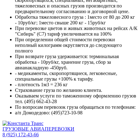
скоропортящихся, специальных, негабаритных,
тяжеловесных и опасных грузов производится по
предварительному согласованию и договорной цене.
Обработка тяжеловесного груза : 1место от 80 до 200 кг
- 10руб/кг; 1место свыше 200 кг - 15руб/кг
При перевозке цветов и живых животных на рейсах А/К
"Сибирь" (С7) тариф увеличивается на 100%
При определении общей стоимости перевозки
неполный килограмм округляется до следующего
полного
При возврате груза удерживается: терминальная
обработка - 10руб/кг, хранение груза, сбор за
авианакладную -450руб.
- медикаменты, скоропортящиеся, легковесные,
специальные грузы +100% к тарифу.
- плотность 1м3 = 236 кг
Страхование груза по желанию клиента.
Оказываем услуги по таможенному оформлению грузов
тел. (495) 662-43-28
По вопросам перевозок груза обращаться по телефонам:
а/п Домодедово: (495)723-10-98
ГРУЗОВЫЕ АВИАПЕРЕВОЗКИ
8 (925) 172-43-66