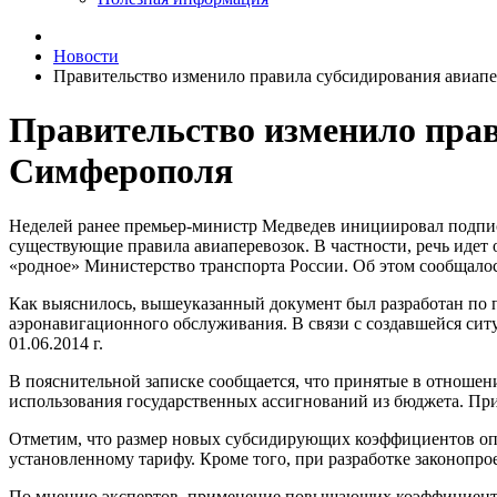
Новости
Правительство изменило правила субсидирования авиап
Правительство изменило прав
Симферополя
Неделей ранее премьер-министр Медведев инициировал подписа
существующие правила авиаперевозок. В частности, речь идет
«родное» Министерство транспорта России. Об этом сообщало
Как выяснилось, вышеуказанный документ был разработан по 
аэронавигационного обслуживания. В связи с создавшейся сит
01.06.2014 г.
В пояснительной записке сообщается, что принятые в отнош
использования государственных ассигнований из бюджета. Пр
Отметим, что размер новых субсидирующих коэффициентов опре
установленному тарифу. Кроме того, при разработке законопр
По мнению экспертов, применение повышающих коэффициентов