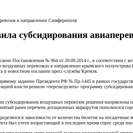
еревозок в направлении Симферополя
ила субсидирования авиаперев
ние Постановления № 964 от 20.09.2014 г., в соответствии с 
 о воздушных перевозках в направлении крымского полуострова
сь в новостном послании пресс-службы Кремля.
прямому заданию Президента РФ № Пр-1445 в рамках государст
уацией власти решили «перезагрузить» программу субсидировани
ении субсидирования воздушных перевозок решения направлены
инятый ранее перечень дотационных маршрутов пополнился гор
делялся в зависимости от количества билетов на посадочные ме
оекта был учтен возрастающий в последнее время спрос среди н
 при расчетах сумм дотаций вызвано желанием властей стиму