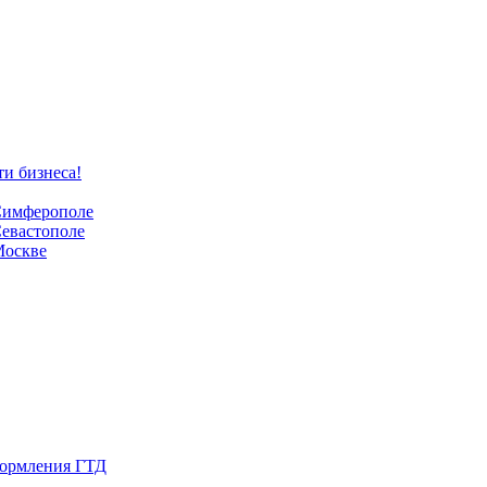
ти бизнеса!
 Симферополе
Севастополе
Москве
формления ГТД