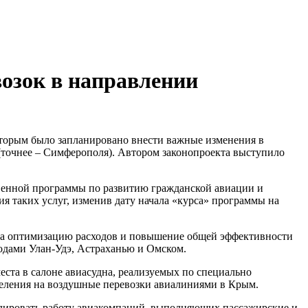
озок в направлении
которым было запланировано внести важные изменения в
 (точнее – Симферополя). Автором законопроекта выступило
венной программы по развитию гражданской авиации и
я таких услуг, изменив дату начала «курса» программы на
 на оптимизацию расходов и повышение общей эффективности
одами Улан-Удэ, Астраханью и Омском.
ста в салоне авиасудна, реализуемых по специально
аселения на воздушные перевозки авиалиниями в Крым.
лировать работу авиакомпаний, выполняющих пассажирские и