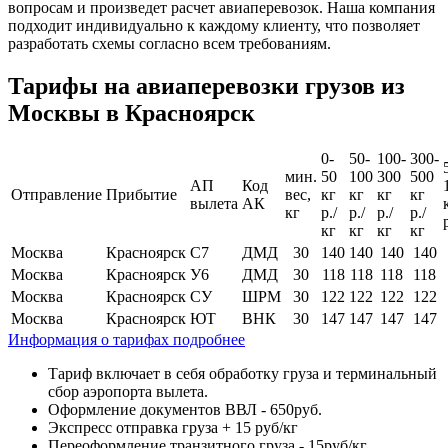
вопросам и произведет расчет авиаперевозок. Наша компания
подходит индивидуально к каждому клиенту, что позволяет
разработать схемы согласно всем требованиям.
Тарифы на авиаперевозки грузов из
Москвы в Красноярск
0-
50-
100-
300-
мин.
50
100
300
500
АП
Код
Отправление
Прибытие
вес,
кг
кг
кг
кг
вылета
АК
кг
р./
р./
р./
р./
кг
кг
кг
кг
Москва
Красноярск
С7
ДМД
30
140
140
140
140
Москва
Красноярск
У6
ДМД
30
118
118
118
118
Москва
Красноярск
СУ
ШРМ
30
122
122
122
122
Москва
Красноярск
ЮТ
ВНК
30
147
147
147
147
Информация о тарифах подробнее
Тариф включает в себя обработку груза и терминальный
сбор аэропорта вылета.
Оформление документов ВВЛ - 650руб.
Экспресс отправка груза + 15 руб/кг
Переоформление транзитного груза - 15руб/кг.