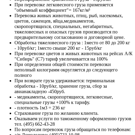
При перевозке легковесного груза применяется
"объемный коэффициент"= 167кг/м³
Перевозка живых животных, птиц, рыб, насекомых,
цветов, саженцев, яйца,медикаментов,
скоропортящихся, специальных, негабаритных,
тяжеловесных и опасных грузов производится по
предварительному согласованию и договорной цене.
Обработка тяжеловесного груза : 1место от 80 до 200 кг
- 10руб/кг; 1место свыше 200 кг - 15руб/кг
При перевозке цветов и живых животных на рейсах А/К
"Сибирь" (С7) тариф увеличивается на 100%
При определении общей стоимости перевозки
неполный килограмм округляется до следующего
полного
При возврате груза удерживается: терминальная
обработка - 10руб/кг, хранение груза, сбор за
авианакладную -450руб.
- медикаменты, скоропортящиеся, легковесные,
специальные грузы +100% к тарифу.
- плотность 1м3 = 236 кг
Страхование груза по желанию клиента.
Оказываем услуги по таможенному оформлению грузов
тел. (495) 662-43-28
По вопросам перевозок груза обращаться по телефонам:
а/п Домодедово: (495)723-10-98