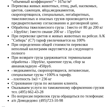
"объемный коэффициент"= 167кг/м³
Перевозка живых животных, птиц, рыб, насекомых,
цветов, саженцев, яйца,медикаментов,
скоропортящихся, специальных, негабаритных,
тяжеловесных и опасных грузов производится по
предварительному согласованию и договорной цене.
Обработка тяжеловесного груза : 1место от 80 до 200 кг
- 10руб/кг; 1место свыше 200 кг - 15руб/кг
При перевозке цветов и живых животных на рейсах А/К
"Сибирь" (С7) тариф увеличивается на 100%
При определении общей стоимости перевозки
неполный килограмм округляется до следующего
полного
При возврате груза удерживается: терминальная
обработка - 10руб/кг, хранение груза, сбор за
авианакладную -450руб.
- медикаменты, скоропортящиеся, легковесные,
специальные грузы +100% к тарифу.
- плотность 1м3 = 236 кг
Страхование груза по желанию клиента.
Оказываем услуги по таможенному оформлению грузов
тел. (495) 662-43-28
По вопросам перевозок груза обращаться по телефонам:
а/п Домодедово: (495)723-10-98