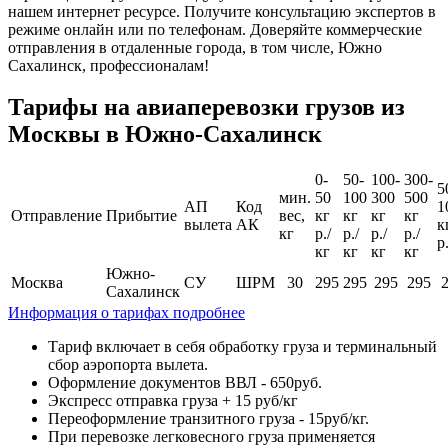
нашем интернет ресурсе. Получите консультацию экспертов в
режиме онлайн или по телефонам. Доверяйте коммерческие
отправления в отдаленные города, в том числе, Южно
Сахалинск, профессионалам!
Тарифы на авиаперевозки грузов из
Москвы в Южно-Сахалинск
0-
50-
100-
300-
5
мин.
50
100
300
500
АП
Код
1
Отправление
Прибытие
вес,
кг
кг
кг
кг
вылета
АК
к
кг
р./
р./
р./
р./
р
кг
кг
кг
кг
Южно-
Москва
СУ
ШРМ
30
295
295
295
295
Сахалинск
Информация о тарифах подробнее
Тариф включает в себя обработку груза и терминальный
сбор аэропорта вылета.
Оформление документов ВВЛ - 650руб.
Экспресс отправка груза + 15 руб/кг
Переоформление транзитного груза - 15руб/кг.
При перевозке легковесного груза применяется