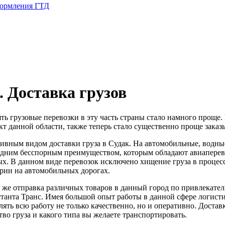
формления ГТД
. Доставка грузов
 грузовые перевозки в эту часть страны стало намного проще. 
т данной области, также теперь стало существенно проще заказы
ивным видом доставки груза в Судак. На автомобильные, водны
 одним бесспорным преимуществом, которым обладают авиаперевоз
ых. В данном виде перевозок исключено хищение груза в процесс
арии на автомобильных дорогах.
или же отправка различных товаров в данный город по привлекат
танта Транс. Имея большой опыт работы в данной сфере логисти
ять всю работу не только качественно, но и оперативно. Достав
ство груза и какого типа вы желаете транспортировать.