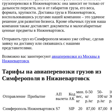
грузоперевозки в Нижневартовск: она зависит не только от
дальности перелета, но и от габаритов груза, его веса,
формата, хрупкости. Доставка груза в Нижневартовск,
воспользовавшись услугами нашей компании – это удачное
решение для развития бизнеса. Кроме обычных грузов наша
компания также доставляет документы и малогабаритные
ценные предметы в Нижневартовск.
Отправить груз из Симферополя можно уже сейчас, сделав
заявку на доставку или связавшись с нашими
представителями.
Возможно вас заинтересуют
авиаперевозки из Москвы в
Нижневартовск
Тарифы на авиаперевозки грузов из
Симферополя в Нижневартовск
мин.
0-50
50-
1
АП
Код
Отправление
Прибытие
вес,
кг
100 кг
3
вылета
АК
кг
р./кг
р./кг
р
Симферополь
Нижневартовск
S7
SIP
20
87,00
87,00