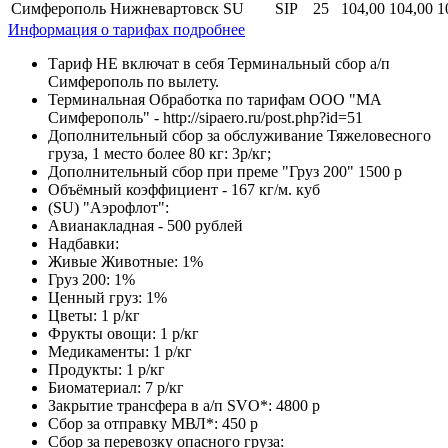
Симферополь
Нижневартовск
SU
SIP
25
104,00
104,00
1
Информация о тарифах подробнее
Тариф НЕ включат в себя Терминальный сбор а/п
Симферополь по вылету.
Терминальная Обработка по тарифам ООО "МА
Симферополь" - http://sipaero.ru/post.php?id=51
Дополнительный сбор за обслуживание Тяжеловесного
груза, 1 место более 80 кг: 3р/кг;
Дополнительный сбор при преме "Груз 200" 1500 р
Объёмный коэффициент - 167 кг/м. куб
(SU) "Аэрофлот":
Авианакладная - 500 рублей
Надбавки:
Живые Животные: 1%
Груз 200: 1%
Ценный груз: 1%
Цветы: 1 р/кг
Фрукты овощи: 1 р/кг
Медикаменты: 1 р/кг
Продукты: 1 р/кг
Биоматериал: 7 р/кг
Закрытие трансфера в а/п SVO*: 4800 р
Сбор за отправку МВЛ*: 450 р
Сбор за перевозку опасного груза: