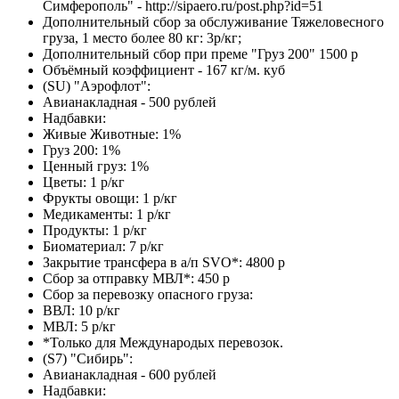
Симферополь" - http://sipaero.ru/post.php?id=51
Дополнительный сбор за обслуживание Тяжеловесного
груза, 1 место более 80 кг: 3р/кг;
Дополнительный сбор при преме "Груз 200" 1500 р
Объёмный коэффициент - 167 кг/м. куб
(SU) "Аэрофлот":
Авианакладная - 500 рублей
Надбавки:
Живые Животные: 1%
Груз 200: 1%
Ценный груз: 1%
Цветы: 1 р/кг
Фрукты овощи: 1 р/кг
Медикаменты: 1 р/кг
Продукты: 1 р/кг
Биоматериал: 7 р/кг
Закрытие трансфера в а/п SVO*: 4800 р
Сбор за отправку МВЛ*: 450 р
Сбор за перевозку опасного груза:
ВВЛ: 10 р/кг
МВЛ: 5 р/кг
*Только для Международых перевозок.
(S7) "Сибирь":
Авианакладная - 600 рублей
Надбавки: