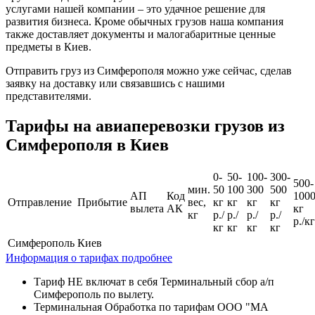
услугами нашей компании – это удачное решение для
развития бизнеса. Кроме обычных грузов наша компания
также доставляет документы и малогабаритные ценные
предметы в Киев.
Отправить груз из Симферополя можно уже сейчас, сделав
заявку на доставку или связавшись с нашими
представителями.
Тарифы на авиаперевозки грузов из
Симферополя в Киев
0-
50-
100-
300-
500-
мин.
50
100
300
500
АП
Код
100
Отправление
Прибытие
вес,
кг
кг
кг
кг
вылета
АК
кг
кг
р./
р./
р./
р./
р./кг
кг
кг
кг
кг
Симферополь
Киев
Информация о тарифах подробнее
Тариф НЕ включат в себя Терминальный сбор а/п
Симферополь по вылету.
Терминальная Обработка по тарифам ООО "МА