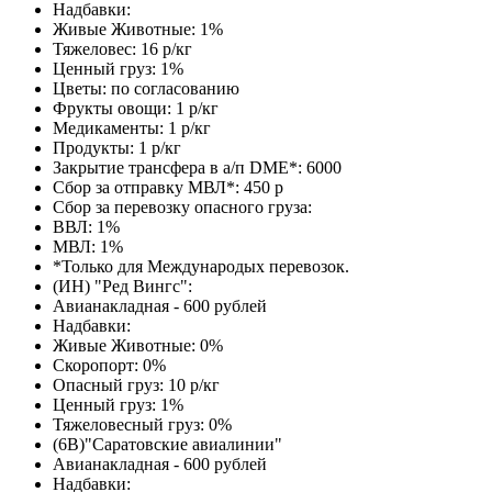
Надбавки:
Живые Животные: 1%
Тяжеловес: 16 р/кг
Ценный груз: 1%
Цветы: по согласованию
Фрукты овощи: 1 р/кг
Медикаменты: 1 р/кг
Продукты: 1 р/кг
Закрытие трансфера в а/п DME*: 6000
Сбор за отправку МВЛ*: 450 р
Сбор за перевозку опасного груза:
ВВЛ: 1%
МВЛ: 1%
*Только для Международых перевозок.
(ИН) "Ред Вингс":
Авианакладная - 600 рублей
Надбавки:
Живые Животные: 0%
Скоропорт: 0%
Опасный груз: 10 р/кг
Ценный груз: 1%
Тяжеловесный груз: 0%
(6В)"Саратовские авиалинии"
Авианакладная - 600 рублей
Надбавки: