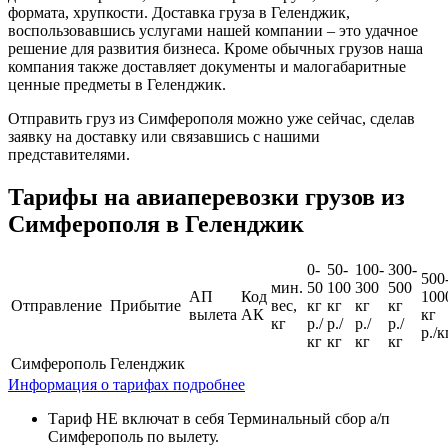
формата, хрупкости. Доставка груза в Геленджик,
воспользовавшись услугами нашей компании – это удачное
решение для развития бизнеса. Кроме обычных грузов наша
компания также доставляет документы и малогабаритные
ценные предметы в Геленджик.
Отправить груз из Симферополя можно уже сейчас, сделав
заявку на доставку или связавшись с нашими
представителями.
Тарифы на авиаперевозки грузов из
Симферополя в Геленджик
0-
50-
100-
300-
500
мин.
50
100
300
500
АП
Код
100
Отправление
Прибытие
вес,
кг
кг
кг
кг
вылета
АК
кг
кг
р./
р./
р./
р./
р./к
кг
кг
кг
кг
Симферополь
Геленджик
Информация о тарифах подробнее
Тариф НЕ включат в себя Терминальный сбор а/п
Симферополь по вылету.