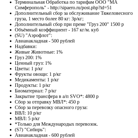
Терминальная Обработка по тарифам ООО "МА
Симферополь" - http://sipaero.ru/post.php?id=51
Дополнительный сбор за обслуживание Тяжеловесного
груза, 1 место более 80 кг: 3р/кг;
Дополнительный сбор при преме "Груз 200" 1500 р
Объёмный коэффициент - 167 кг/м. куб
(SU) "Аэрофлот":
Авианакладная - 500 рублей
Надбавки:
Живые Животные: 1%
Груз 200: 1%
Ценный груз: 1%
Цветы: 1 р/кг
Фрукты овощи: 1 р/кг
Медикаменты: 1 р/кг
Продукты: 1 р/кг
Биоматериал: 7 р/кг
Закрытие трансфера в а/п SVO*: 4800 р
Сбор за отправку МВЛ*: 450 р
Сбор за перевозку опасного груза:
ВВЛ: 10 р/кг
МВЛ: 5 р/кг
*Только для Международых перевозок.
(S7) "Сибирь":
Авианакладная - 600 рублей