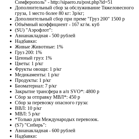
Симферополь" - http://sipaero.ru/post.php?id=51
Дополнительный сбор за обслуживание Тяжеловесного
груза, 1 место более 80 кг: 3р/кг;
Дополнительный сбор при преме "Груз 200" 1500 р
Объёмный коэффициент - 167 кг/м. куб
(SU) "Аэрофлот":
Авианакладная - 500 рублей
Надбавки:
Живые Животные: 1%
Груз 200: 1%
Ценный груз: 1%
Цветы: 1 р/кг
Фрукты овощи: 1 р/кг
Медикаменты: 1 р/кг
Продукты: 1 р/кг
Биоматериал: 7 р/кг
Закрытие трансфера в а/п SVO*: 4800 р
Сбор за отправку МВЛ*: 450 р
Сбор за перевозку опасного груза:
ВВЛ: 10 р/кг
МВЛ: 5 р/кг
*Только для Международых перевозок.
(S7) "Сибирь":
Авианакладная - 600 рублей
Надбавки: