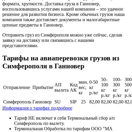
формата, хрупкости. Доставка груза в Ганновер,
воспользовавшись услугами нашей компании – это удачное
решение для развития бизнеса. Кроме обычных грузов наша
компания также доставляет документы и малогабаритные
ценные предметы в Ганновер.
Отправить груз из Симферополя можно уже сейчас, сделав
заявку на доставку или связавшись с нашими
представителями.
Тарифы на авиаперевозки грузов из
Симферополя в Ганновер
50-
100-
300
мин.
0-50
АП
Код
100
300
500
Отправление
Прибытие
вес,
кг
вылета
АК
кг
кг
кг
кг
р./кг
р./кг
р./кг
р./к
Симферополь
Ганновер
SU
SIP
25
82,00
82,00
82,00
82,
Информация о тарифах подробнее
Тариф НЕ включат в себя Терминальный сбор а/п
Симферополь по вылету.
Терминальная Обработка по тарифам ООО "МА