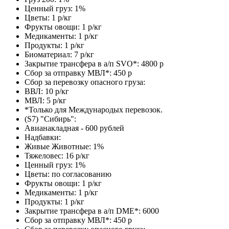
Ценный груз: 1%
Цветы: 1 р/кг
Фрукты овощи: 1 р/кг
Медикаменты: 1 р/кг
Продукты: 1 р/кг
Биоматериал: 7 р/кг
Закрытие трансфера в а/п SVO*: 4800 р
Сбор за отправку МВЛ*: 450 р
Сбор за перевозку опасного груза:
ВВЛ: 10 р/кг
МВЛ: 5 р/кг
*Только для Международых перевозок.
(S7) "Сибирь":
Авианакладная - 600 рублей
Надбавки:
Живые Животные: 1%
Тяжеловес: 16 р/кг
Ценный груз: 1%
Цветы: по согласованию
Фрукты овощи: 1 р/кг
Медикаменты: 1 р/кг
Продукты: 1 р/кг
Закрытие трансфера в а/п DME*: 6000
Сбор за отправку МВЛ*: 450 р