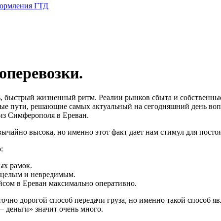
формления ГТД
оперевозки.
ть, быстрый жизненный ритм. Реалии рынков сбыта и собственны
е пути, решающие самых актуальный на сегодняшний день вопро
 из Симферополя в Ереван.
вычайно высока, но именно этот факт дает нам стимул для пост
:
ых рамок.
н целым и невредимым.
йсом в Ереван максимально оперативно.
точно дорогой способ передачи груза, но именно такой способ я
– деньги» значит очень много.