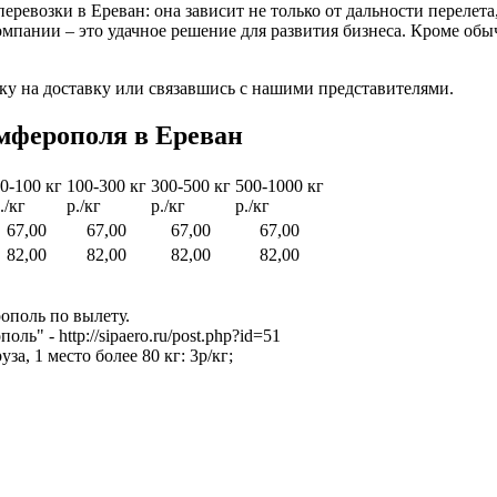
ревозки в Ереван: она зависит не только от дальности перелета, 
омпании – это удачное решение для развития бизнеса. Кроме об
ку на доставку или связавшись с нашими представителями.
мферополя в Ереван
0-100 кг
100-300 кг
300-500 кг
500-1000 кг
./кг
р./кг
р./кг
р./кг
67,00
67,00
67,00
67,00
82,00
82,00
82,00
82,00
ополь по вылету.
 - http://sipaero.ru/post.php?id=51
, 1 место более 80 кг: 3р/кг;