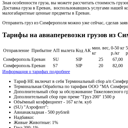
Зная особенности груза, вы можете рассчитать стоимость грузопе
Доставка груза в Ереван, воспользовавшись услугами нашей к
малогабаритные ценные предметы в Ереван.
Отправить груз из Симферополя можно уже сейчас, сделав заяв
Тарифы на авиаперевозки грузов из Си
мин. вес,
0-50 кг
5
Отправление
Прибытие
АП вылета
Код АК
кг
р./кг
р
Симферополь
Ереван
SU
SIP
25
67,00
Симферополь
Ереван
S7
SIP
20
82,00
Информация о тарифах подробнее
Тариф НЕ включат в себя Терминальный сбор а/п Симфер
Терминальная Обработка по тарифам ООО "МА Симферополь"
Дополнительный сбор за обслуживание Тяжеловесного груза
Дополнительный сбор при преме "Груз 200" 1500 р
Объёмный коэффициент - 167 кг/м. куб
(SU) "Аэрофлот":
Авианакладная - 500 рублей
Надбавки:
Живые Животные: 1%
Груз 200: 1%