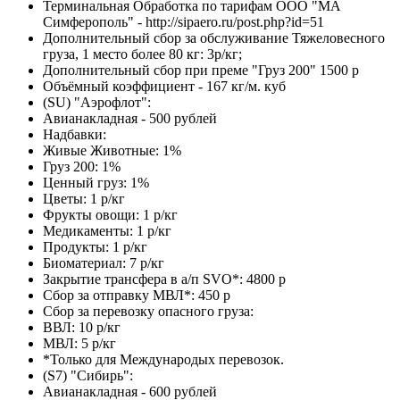
Терминальная Обработка по тарифам ООО "МА
Симферополь" - http://sipaero.ru/post.php?id=51
Дополнительный сбор за обслуживание Тяжеловесного
груза, 1 место более 80 кг: 3р/кг;
Дополнительный сбор при преме "Груз 200" 1500 р
Объёмный коэффициент - 167 кг/м. куб
(SU) "Аэрофлот":
Авианакладная - 500 рублей
Надбавки:
Живые Животные: 1%
Груз 200: 1%
Ценный груз: 1%
Цветы: 1 р/кг
Фрукты овощи: 1 р/кг
Медикаменты: 1 р/кг
Продукты: 1 р/кг
Биоматериал: 7 р/кг
Закрытие трансфера в а/п SVO*: 4800 р
Сбор за отправку МВЛ*: 450 р
Сбор за перевозку опасного груза:
ВВЛ: 10 р/кг
МВЛ: 5 р/кг
*Только для Международых перевозок.
(S7) "Сибирь":
Авианакладная - 600 рублей