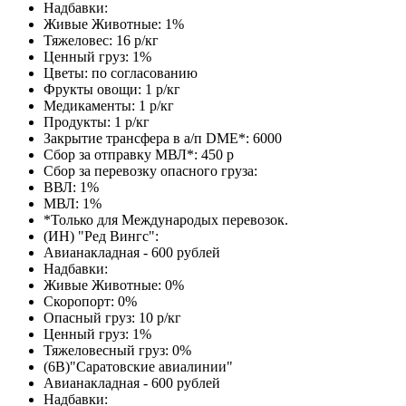
Надбавки:
Живые Животные: 1%
Тяжеловес: 16 р/кг
Ценный груз: 1%
Цветы: по согласованию
Фрукты овощи: 1 р/кг
Медикаменты: 1 р/кг
Продукты: 1 р/кг
Закрытие трансфера в а/п DME*: 6000
Сбор за отправку МВЛ*: 450 р
Сбор за перевозку опасного груза:
ВВЛ: 1%
МВЛ: 1%
*Только для Международых перевозок.
(ИН) "Ред Вингс":
Авианакладная - 600 рублей
Надбавки:
Живые Животные: 0%
Скоропорт: 0%
Опасный груз: 10 р/кг
Ценный груз: 1%
Тяжеловесный груз: 0%
(6В)"Саратовские авиалинии"
Авианакладная - 600 рублей
Надбавки: