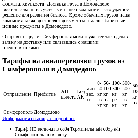
формата, хрупкости. Доставка груза в Домодедово,
воспользовавшись услугами нашей компании – это удачное
решение для развития бизнеса. Кроме обычных грузов наша
компания также доставляет документы и малогабаритные
ценные предметы в Домодедово.
Отправить груз из Симферополя можно уже сейчас, сделав
заявку на доставку или связавшись с нашими
представителями.
Тарифы на авиаперевозки грузов из
Симферополя в Домодедово
0-
50-
100-
300-
50
мин.
50
100
300
500
АП
Код
10
Отправление
Прибытие
вес,
кг
кг
кг
кг
вылета
АК
кг
кг
р./
р./
р./
р./
р.
кг
кг
кг
кг
Симферополь
Домодедово
Информация о тарифах подробнее
Тариф НЕ включат в себя Терминальный сбор а/п
Симферополь по вылету.