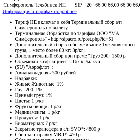
Симферополь
Челябинск
ИН
SIP
20
66,00
66,00
66,00
66,
Информация о тарифах подробнее
Тариф НЕ включат в себя Терминальный сбор а/п
Симферополь по вылету.
Терминальная Обработка по тарифам ООО "МА
Симферополь" - http://sipaero.ru/post.php?id=51
Дополнительный сбор за обслуживание Тяжеловесного
груза, 1 место более 80 кг: 3р/кг;
Дополнительный сбор при преме "Груз 200" 1500 р
Объёмный коэффициент - 167 кг/м. куб
(SU) "Аэрофлот":
Авианакладная - 500 рублей
Надбавки:
Живые Животные: 1%
Груз 200: 1%
Ценный груз: 1%
Цветы: 1 р/кг
Фрукты овощи: 1 р/кг
Медикаменты: 1 р/кг
Продукты: 1 р/кг
Биоматериал: 7 р/кг
Закрытие трансфера в а/п SVO*: 4800 р
Сбор за отправку МВЛ*: 450 р