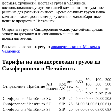
формата, хрупкости. Доставка груза в Челябинск,
воспользовавшись услугами нашей компании – это удачное
решение для развития бизнеса. Кроме обычных грузов наша
компания также доставляет документы и малогабаритные
ценные предметы в Челябинск.
Отправить груз из Симферополя можно уже сейчас, сделав
заявку на доставку или связавшись с нашими
представителями.
Возможно вас заинтересуют
авиаперевозки из Москвы в
Челябинск
Тарифы на авиаперевозки грузов из
Симферополя в Челябинск
50-
100-
300
мин.
0-50
АП
Код
100
300
50
Отправление
Прибытие
вес,
кг
вылета
АК
кг
кг
кг
кг
р./кг
р./кг
р./кг
р./
Симферополь
Челябинск
SU
SIP
25
50,00
50,00
50,00
50,
Симферополь
Челябинск
SU
SIP
25
61,00
61,00
61,00
61,
Симферополь
Челябинск
S7
SIP
20
68,00
68,00
68,00
68,