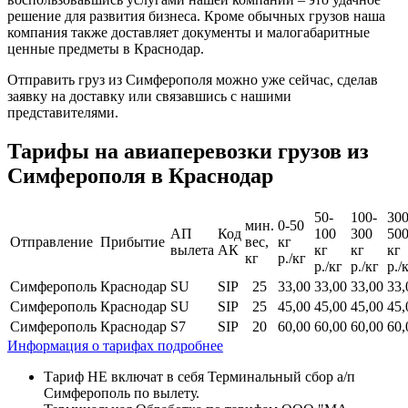
решение для развития бизнеса. Кроме обычных грузов наша
компания также доставляет документы и малогабаритные
ценные предметы в Краснодар.
Отправить груз из Симферополя можно уже сейчас, сделав
заявку на доставку или связавшись с нашими
представителями.
Тарифы на авиаперевозки грузов из
Симферополя в Краснодар
50-
100-
300
мин.
0-50
АП
Код
100
300
50
Отправление
Прибытие
вес,
кг
вылета
АК
кг
кг
кг
кг
р./кг
р./кг
р./кг
р./
Симферополь
Краснодар
SU
SIP
25
33,00
33,00
33,00
33,
Симферополь
Краснодар
SU
SIP
25
45,00
45,00
45,00
45,
Симферополь
Краснодар
S7
SIP
20
60,00
60,00
60,00
60,
Информация о тарифах подробнее
Тариф НЕ включат в себя Терминальный сбор а/п
Симферополь по вылету.