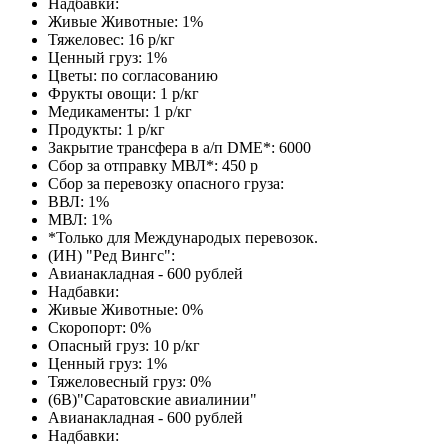
Надбавки:
Живые Животные: 1%
Тяжеловес: 16 р/кг
Ценный груз: 1%
Цветы: по согласованию
Фрукты овощи: 1 р/кг
Медикаменты: 1 р/кг
Продукты: 1 р/кг
Закрытие трансфера в а/п DME*: 6000
Сбор за отправку МВЛ*: 450 р
Сбор за перевозку опасного груза:
ВВЛ: 1%
МВЛ: 1%
*Только для Международых перевозок.
(ИН) "Ред Вингс":
Авианакладная - 600 рублей
Надбавки:
Живые Животные: 0%
Скоропорт: 0%
Опасный груз: 10 р/кг
Ценный груз: 1%
Тяжеловесный груз: 0%
(6В)"Саратовские авиалинии"
Авианакладная - 600 рублей
Надбавки: