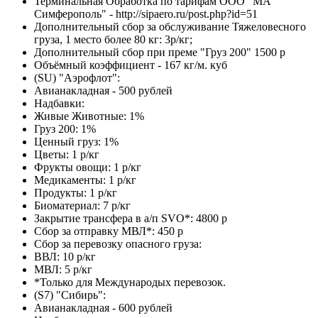
Терминальная Обработка по тарифам ООО "МА
Симферополь" - http://sipaero.ru/post.php?id=51
Дополнительный сбор за обслуживание Тяжеловесного
груза, 1 место более 80 кг: 3р/кг;
Дополнительный сбор при преме "Груз 200" 1500 р
Объёмный коэффициент - 167 кг/м. куб
(SU) "Аэрофлот":
Авианакладная - 500 рублей
Надбавки:
Живые Животные: 1%
Груз 200: 1%
Ценный груз: 1%
Цветы: 1 р/кг
Фрукты овощи: 1 р/кг
Медикаменты: 1 р/кг
Продукты: 1 р/кг
Биоматериал: 7 р/кг
Закрытие трансфера в а/п SVO*: 4800 р
Сбор за отправку МВЛ*: 450 р
Сбор за перевозку опасного груза:
ВВЛ: 10 р/кг
МВЛ: 5 р/кг
*Только для Международых перевозок.
(S7) "Сибирь":
Авианакладная - 600 рублей