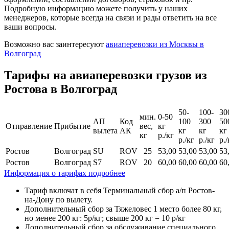
Подробную информацию можете получить у наших
менеджеров, которые всегда на связи и рады ответить на все
ваши вопросы.
Возможно вас заинтересуют
авиаперевозки из Москвы в
Волгоград
Тарифы на авиаперевозки грузов из
Ростова в Волгоград
50-
100-
30
мин.
0-50
АП
Код
100
300
50
Отправление
Прибытие
вес,
кг
вылета
АК
кг
кг
кг
кг
р./кг
р./кг
р./кг
р./
Ростов
Волгоград
SU
ROV
25
53,00
53,00
53,00
53
Ростов
Волгоград
S7
ROV
20
60,00
60,00
60,00
60
Информация о тарифах подробнее
Тариф включат в себя Терминальный сбор а/п Ростов-
на-Дону по вылету.
Дополнительный сбор за Тяжеловес 1 место более 80 кг,
но менее 200 кг: 5р/кг; свыше 200 кг = 10 р/кг
Дополнительный сбор за обслуживание специального