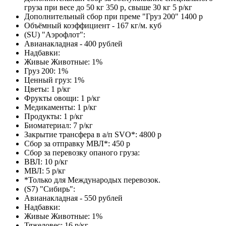
груза при весе до 50 кг 350 р, свыше 30 кг 5 р/кг
Дополнительный сбор при преме "Груз 200" 1400 р
Объёмный коэффициент - 167 кг/м. куб
(SU) "Аэрофлот":
Авианакладная - 400 рублей
Надбавки:
Живые Животные: 1%
Груз 200: 1%
Ценный груз: 1%
Цветы: 1 р/кг
Фрукты овощи: 1 р/кг
Медикаменты: 1 р/кг
Продукты: 1 р/кг
Биоматериал: 7 р/кг
Закрытие трансфера в а/п SVO*: 4800 р
Сбор за отправку МВЛ*: 450 р
Сбор за перевозку опаного груза:
ВВЛ: 10 р/кг
МВЛ: 5 р/кг
*Только для Международых перевозок.
(S7) "Сибирь":
Авианакладная - 550 рублей
Надбавки:
Живые Животные: 1%
Тяжеловес: 16 р/кг