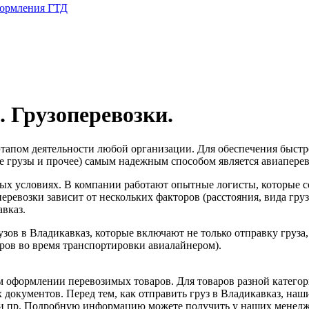
формления ГТД
 Грузоперевозки.
этапом деятельности любой организации. Для обеспечения быстр
 грузы и прочее) самым надежным способом является авиаперев
ых условиях. В компании работают опытные логисты, которые с
еревозки зависит от нескольких факторов (расстояния, вида гр
авказ.
зов в Владикавказ, которые включают не только отправку груза
аров во время транспортировки авиалайнером).
м оформлении перевозимых товаров. Для товаров разной катего
документов. Перед тем, как отправить груз в Владикавказ, на
и пр. Подробную информацию можете получить у наших менеджеро