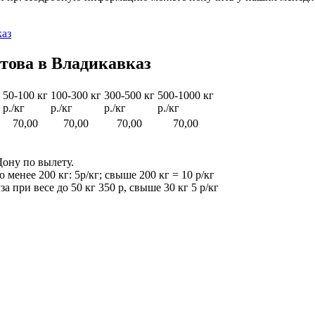
каз
стова в Владикавказ
50-100 кг
100-300 кг
300-500 кг
500-1000 кг
р./кг
р./кг
р./кг
р./кг
70,00
70,00
70,00
70,00
Дону по вылету.
 менее 200 кг: 5р/кг; свыше 200 кг = 10 р/кг
при весе до 50 кг 350 р, свыше 30 кг 5 р/кг