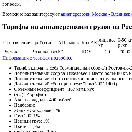
вопросы.
Возможно вас заинтересуют
авиаперевозки Москва - Владикав
Тарифы на авиаперевозки грузов из Ро
мин. вес,
0-50 кг
Отправление
Прибытие
АП вылета
Код АК
кг
р./кг
Ростов
Владикавказ
S7
ROV
20
70,00
Информация о тарифах подробнее
Тариф включат в себя Терминальный сбор а/п Ростов-на-
Дополнительный сбор за Тяжеловес 1 место более 80 кг, но
Дополнительный сбор за обслуживание специального груза 
Дополнительный сбор при преме "Груз 200" 1400 р
Объёмный коэффициент - 167 кг/м. куб
(SU) "Аэрофлот":
Авианакладная - 400 рублей
Надбавки:
Живые Животные: 1%
Груз 200: 1%
Ценный груз: 1%
Цветы: 1 р/кг
Фрукты овощи: 1 р/кг