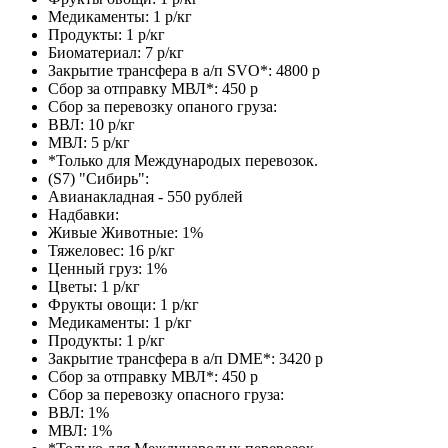
Медикаменты: 1 р/кг
Продукты: 1 р/кг
Биоматериал: 7 р/кг
Закрытие трансфера в а/п SVO*: 4800 р
Сбор за отправку МВЛ*: 450 р
Сбор за перевозку опаного груза:
ВВЛ: 10 р/кг
МВЛ: 5 р/кг
*Только для Международых перевозок.
(S7) "Сибирь":
Авианакладная - 550 рублей
Надбавки:
Живые Животные: 1%
Тяжеловес: 16 р/кг
Ценный груз: 1%
Цветы: 1 р/кг
Фрукты овощи: 1 р/кг
Медикаменты: 1 р/кг
Продукты: 1 р/кг
Закрытие трансфера в а/п DME*: 3420 р
Сбор за отправку МВЛ*: 450 р
Сбор за перевозку опасного груза:
ВВЛ: 1%
МВЛ: 1%