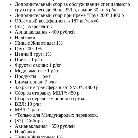
Дополнительный сбор за обслуживание специального
груза при весе до 50 кг 350 р, свыше 30 кг 5 р/кг
Дополнительный сбор при преме "Груз 200" 1400 р
Объёмный коэффициент - 167 кг/м. куб
(SU) "Аэрофлот":
Авианакладная - 400 рублей
Надбавки:
Живые Животные: 1%
Груз 200: 1%
Ценный груз: 1%
Цветы: 1 р/кг
Фрукты овощи: 1 р/кг
Медикаменты: 1 р/кг
Продукты: 1 р/кг
Биоматериал: 7 р/кг
Закрытие трансфера в а/п SVO*: 4800 р
Сбор за отправку МВЛ*: 450 р
Сбор за перевозку опаного груза:
ВВЛ: 10 р/кг
МВЛ: 5 р/кг
*Только для Международых перевозок.
(S7) "Сибирь":
Авианакладная - 550 рублей
Надбавки:
Живые Животные: 1%