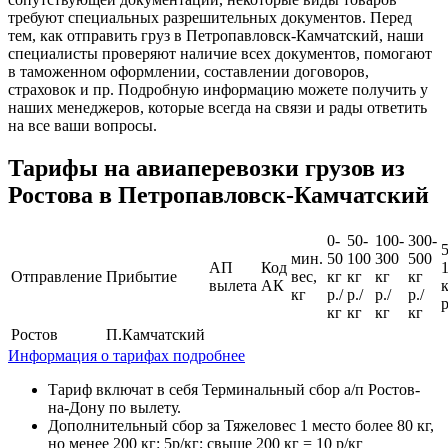
требуют специальных разрешительных документов. Перед
тем, как отправить груз в Петропавловск-Камчатский, наши
специалисты проверяют наличие всех документов, помогают
в таможенном оформлении, составлении договоров,
страховок и пр. Подробную информацию можете получить у
наших менеджеров, которые всегда на связи и рады ответить
на все ваши вопросы.
Тарифы на авиаперевозки грузов из
Ростова в Петропавловск-Камчатский
0-
50-
100-
300-
мин.
50
100
300
500
АП
Код
Отправление
Прибытие
вес,
кг
кг
кг
кг
вылета
АК
кг
р./
р./
р./
р./
р
кг
кг
кг
кг
Ростов
П.Камчатский
Информация о тарифах подробнее
Тариф включат в себя Терминальный сбор а/п Ростов-
на-Дону по вылету.
Дополнительный сбор за Тяжеловес 1 место более 80 кг,
но менее 200 кг: 5р/кг; свыше 200 кг = 10 р/кг