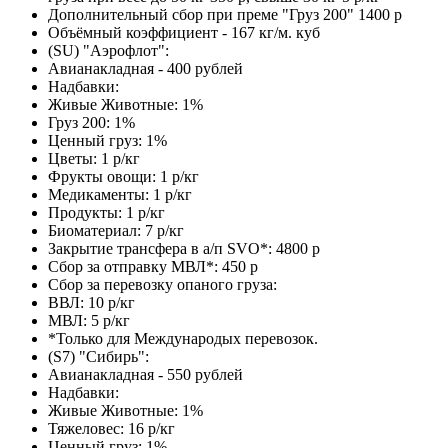
Дополнительный сбор при преме "Груз 200" 1400 р
Объёмный коэффициент - 167 кг/м. куб
(SU) "Аэрофлот":
Авианакладная - 400 рублей
Надбавки:
Живые Животные: 1%
Груз 200: 1%
Ценный груз: 1%
Цветы: 1 р/кг
Фрукты овощи: 1 р/кг
Медикаменты: 1 р/кг
Продукты: 1 р/кг
Биоматериал: 7 р/кг
Закрытие трансфера в а/п SVO*: 4800 р
Сбор за отправку МВЛ*: 450 р
Сбор за перевозку опаного груза:
ВВЛ: 10 р/кг
МВЛ: 5 р/кг
*Только для Международых перевозок.
(S7) "Сибирь":
Авианакладная - 550 рублей
Надбавки:
Живые Животные: 1%
Тяжеловес: 16 р/кг
Ценный груз: 1%