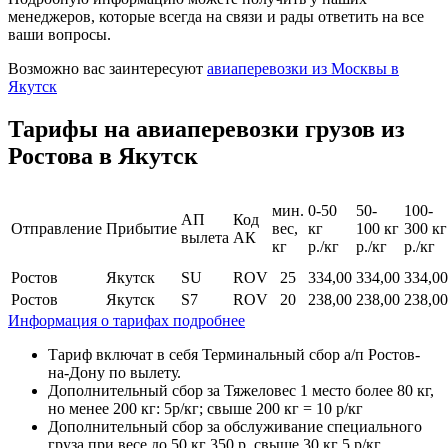
менеджеров, которые всегда на связи и рады ответить на все
ваши вопросы.
Возможно вас заинтересуют
авиаперевозки из Москвы в
Якутск
Тарифы на авиаперевозки грузов из
Ростова в Якутск
мин.
0-50
50-
100-
АП
Код
Отправление
Прибытие
вес,
кг
100 кг
300 кг
вылета
АК
кг
р./кг
р./кг
р./кг
Ростов
Якутск
SU
ROV
25
334,00
334,00
334,00
Ростов
Якутск
S7
ROV
20
238,00
238,00
238,00
Информация о тарифах подробнее
Тариф включат в себя Терминальный сбор а/п Ростов-
на-Дону по вылету.
Дополнительный сбор за Тяжеловес 1 место более 80 кг,
но менее 200 кг: 5р/кг; свыше 200 кг = 10 р/кг
Дополнительный сбор за обслуживание специального
груза при весе до 50 кг 350 р, свыше 30 кг 5 р/кг