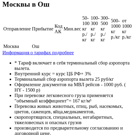
Москвы в Ош
50-
100-
300-
500-
от
100
300
500
Код
1000
1000
Отправление
Прибытие
Мин.вес
кг
кг
кг
АК
кг
кг
р./
р./
р./
р./кг
р./кг
кг
кг
кг
Москва
Ош
Информация о тарифах подробнее
* Тариф включает в себя терминальный сбор аэропорта
вылета.
Внутренний курс = курс ЦБ РФ+ 3%
Терминальный сбор аэропорта вылета 25 руб/кг
Оформление документов на МВЛ рейсов - 1000 руб. (
HY - 1500 р)
При перевозке легковесного груза применяется
"объемный коэффициент"= 167 кг/м³
Перевозка живых животных, птиц, рыб, насекомых,
цветов, саженцев, яйца,медикаментов,
скоропортящихся, специальных, негабаритных,
тяжеловесных и опасных грузов
производится по предварительному согласованию и
договорной цене.