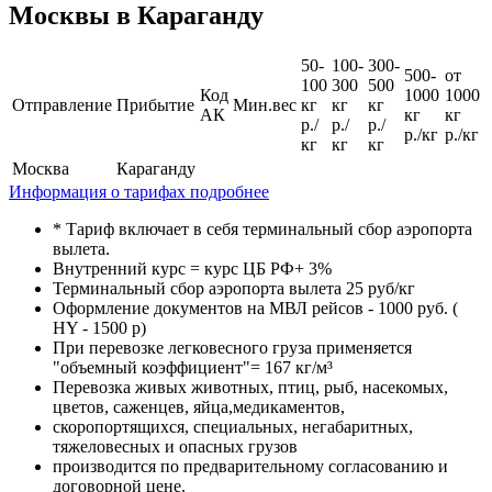
Москвы в Караганду
50-
100-
300-
500-
от
100
300
500
Код
1000
1000
Отправление
Прибытие
Мин.вес
кг
кг
кг
АК
кг
кг
р./
р./
р./
р./кг
р./кг
кг
кг
кг
Москва
Караганду
Информация о тарифах подробнее
* Тариф включает в себя терминальный сбор аэропорта
вылета.
Внутренний курс = курс ЦБ РФ+ 3%
Терминальный сбор аэропорта вылета 25 руб/кг
Оформление документов на МВЛ рейсов - 1000 руб. (
HY - 1500 р)
При перевозке легковесного груза применяется
"объемный коэффициент"= 167 кг/м³
Перевозка живых животных, птиц, рыб, насекомых,
цветов, саженцев, яйца,медикаментов,
скоропортящихся, специальных, негабаритных,
тяжеловесных и опасных грузов
производится по предварительному согласованию и
договорной цене.