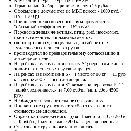
Внутренний курс = курс ЦБ РФ+ 3%
Терминальный сбор аэропорта вылета 25 руб/кг
Оформление документов на МВЛ рейсов - 1000 руб. (
HY - 1500 р)
При перевозке легковесного груза применяется
"объемный коэффициент"= 167 кг/м³
Перевозка живых животных, птиц, рыб, насекомых,
цветов, саженцев, яйца,медикаментов,
скоропортящихся, специальных, негабаритных,
тяжеловесных и опасных грузов
производится по предварительному согласованию и
договорной цене.
На рейсах авиакомпании с кодом SQ перевозка живых
животных и опасных грузов запрещена.
На рейсах авиакомпании S7 - 1 место от 80 кг - +11 руб/
кг; свыше 200 кг - цена договорная.
На рейсах авиакомпании S7 возможна перевозка ВТТ:
тариф увеличивается на 7,00 руб/кг (мин. сбор 4500
руб).
Необходимо предварительное согласование.
При возврате груза взимается сбор за хранение и
стоимость авианакладной.
Обработка тяжеловесного груза : 1 место от 80 до 200 кг
- 10 руб/кг; 1 место свыше 200 кг - цена договорная.
Страхование груза по желанию клиента.