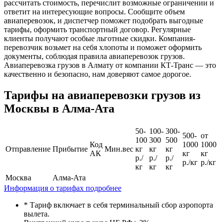
рассчитать стоимость, перечислит возможные ограничении и
ответит на интересующие вопросы. Сообщите объем
авиаперевозок, и диспетчер поможет подобрать выгодные
тарифы, оформить транспортный договор. Регулярные
клиенты получают особые льготные скидки. Компания-
перевозчик возьмет на себя хлопоты и поможет оформить
документы, соблюдая правила авиаперевозок грузов.
Авиаперевозка грузов в Алмату от компании КТ-Транс — это
качественно и безопасно, нам доверяют самое дорогое.
Тарифы на авиаперевозки грузов из
Москвы в Алма-Ата
50-
100-
300-
500-
от
100
300
500
Код
1000
1000
Отправление
Прибытие
Мин.вес
кг
кг
кг
АК
кг
кг
р./
р./
р./
р./кг
р./кг
кг
кг
кг
Москва
Алма-Ата
Информация о тарифах подробнее
* Тариф включает в себя терминальный сбор аэропорта
вылета.